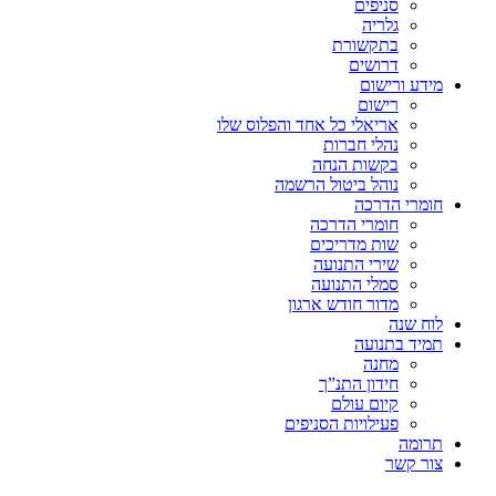
סניפים
גלריה
בתקשורת
דרושים
מידע ורישום
רישום
אריאלי כל אחד והפלוס שלו
נהלי חברות
בקשות הנחה
נוהל ביטול הרשמה
חומרי הדרכה
חומרי הדרכה
שות מדריכים
שירי התנועה
סמלי התנועה
מדור חודש ארגון
לוח שנה
תמיד בתנועה
מחנה
חידון התנ”ך
קיום עולם
פעילויות הסניפים
תרומה
צור קשר