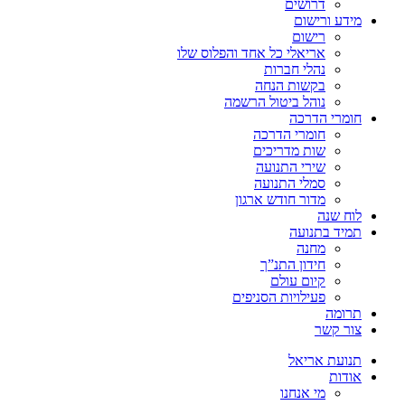
דרושים
מידע ורישום
רישום
אריאלי כל אחד והפלוס שלו
נהלי חברות
בקשות הנחה
נוהל ביטול הרשמה
חומרי הדרכה
חומרי הדרכה
שות מדריכים
שירי התנועה
סמלי התנועה
מדור חודש ארגון
לוח שנה
תמיד בתנועה
מחנה
חידון התנ”ך
קיום עולם
פעילויות הסניפים
תרומה
צור קשר
תנועת אריאל
אודות
מי אנחנו