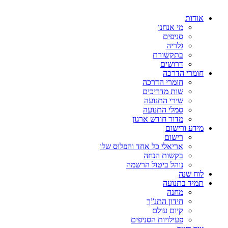
אודות
מי אנחנו
סניפים
גלריה
בתקשורת
דרושים
חומרי הדרכה
חומרי הדרכה
שות מדריכים
שירי התנועה
סמלי התנועה
מדור חודש ארגון
מידע ורישום
רישום
אריאלי כל אחד והפלוס שלו
בקשות הנחה
נוהל ביטול הרשמה
לוח שנה
תמיד בתנועה
מחנה
חידון התנ”ך
קיום עולם
פעילויות הסניפים