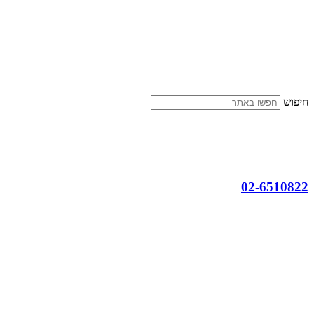
דלג
לתוכן
חיפוש
02-6510822