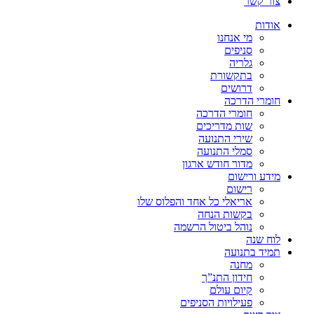
צור קשר
אודות
מי אנחנו
סניפים
גלריה
בתקשורת
דרושים
חומרי הדרכה
חומרי הדרכה
שות מדריכים
שירי התנועה
סמלי התנועה
מדור חודש ארגון
מידע ורישום
רישום
אריאלי כל אחד והפלוס שלו
בקשות הנחה
נוהל ביטול הרשמה
לוח שנה
תמיד בתנועה
מחנה
חידון התנ”ך
קיום עולם
פעילויות הסניפים