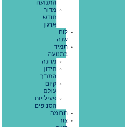
התנועה
מדור
חודש
ארגון
לוח
שנה
תמיד
בתנועה
מחנה
חידון
התנ”ך
קיום
עולם
פעילויות
הסניפים
תרומה
צור