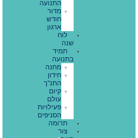
התנועה
מדור
חודש
ארגון
לוח
שנה
תמיד
בתנועה
מחנה
חידון
התנ”ך
קיום
עולם
פעילויות
הסניפים
תרומה
צור