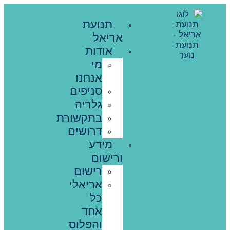
תנועת
אריאל
אודות
מי
אנחנו
סניפים
גלריה
בתקשורת
דרושים
מידע
ורישום
רישום
אריאלי
כל
אחד
והפלוס