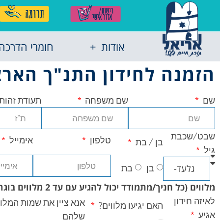
אודות
חומרי הדרכה
הזמנה לחידון התנ"ך הארצי
שם
שם משפחה
תעודת זהות
שבט/שכבת
טלפון
אימייל
בן / בת
גיל
בן
בת
מלווים (כל חניך/מתמודד יכול להגיע עם עד 2 מלווים בוגרים)
לאיזה חידון
אנא ציין את שמות המלו
האם יגיעו מלווים?
אגיע
שלהם