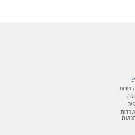
:
קשרות
לה
פים
טרדות
תנועה