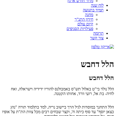
מדור חודש ארגון
לוח שנה
תמיד בתנועה
מחנה
חידון התנ”ך
קיום עולם
פעילויות הסניפים
תרומה
צור קשר
הלל דחבש
הלל דחבש
הלל נולד בי"ט באלול תש"ס באמבולנס להוריו ידידיה וישראלה, ואח
לחיה- בת אל, רועי וורד, אחותו הקטנה.
הלל התחנך במוסדות לגיל הרך ביישוב נריה, למד בתלמוד תורה "נהג
כצאן יוסף" עד סוף כיתה ח', וקצר שבחים רבים מכל צוות הת"ת על אופיו