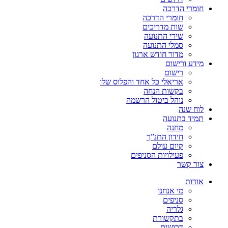
חומרי הדרכה
חומרי הדרכה
שות מדריכים
שירי התנועה
סמלי התנועה
מדור חודש ארגון
מידע ורישום
רישום
אריאלי כל אחד והפלוס שלו
בקשות הנחה
נוהל ביטול הרשמה
לוח שנה
תמיד בתנועה
מחנה
חידון התנ”ך
קיום עולם
פעילויות הסניפים
צור קשר
אודות
מי אנחנו
סניפים
גלריה
בתקשורת
דרושים