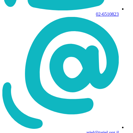
02-6510823
ariel@tariel.org.il