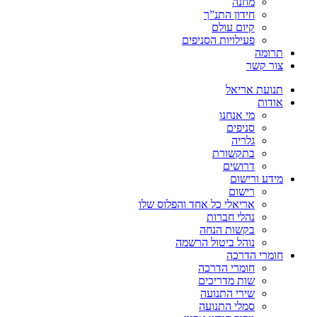
מחנה
חידון התנ”ך
קיום עולם
פעילויות הסניפים
תרומה
צור קשר
תנועת אריאל
אודות
מי אנחנו
סניפים
גלריה
בתקשורת
דרושים
מידע ורישום
רישום
אריאלי כל אחד והפלוס שלו
נהלי חברות
בקשות הנחה
נוהל ביטול הרשמה
חומרי הדרכה
חומרי הדרכה
שות מדריכים
שירי התנועה
סמלי התנועה