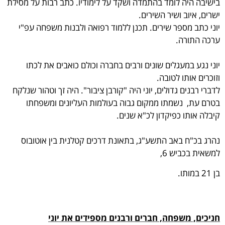
בישיבה היה לומד בהתמדה ושקד על לימודיו. כתב רבות על מסילת
ישרים, איוב ושיר השירים.
יוני כתב מספר שירים. תכנן ללמוד רפואה ולבנות משפחה עפ"י
ערכה התורה.
יוני נגע במעגלים שונים ורבים בחברה וכולם כואבים את לכתו
וזוכרים אותו לטובה.
לדברי רבנים גדולים, יוני היה "קורבן ציבור". היה זך וטהור שנלקח
בטרם עת, נשמתו ממקום גבוה בעולמות העליונים ומשפחתו
קיבלה אותו כפיקדון לכ"א שנים.
נהרג בכ"ח באב התשע"ג, בתאונת דרכים קטלנית בין אוטובוס
למשאית בכביש 6,
בן 21 במותו.
חניכים, משפחה, חברים ורבנים מספידים את יוני