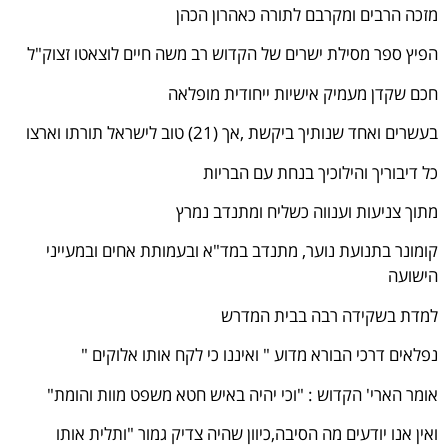
מזכה הרבים ומקרבם לתורה כאהרון הכהן
הפיץ ספר מסילת ישרים של הקדוש רב משה חיים לוצאטו זצוק"ל
חכם שקדן מעמיק אישיות ייחודית מופלאה
בעשרים ואחד שנותיך ביקשת ,אך (21) טוב לישראל תורתו וארצו
כל דיבוריך והילוכיך בנחת עם הבריות
מתוך צניעות וענווה כשליח ומתנדב נמרץ
קומונר בתנועת נוער, מתנדב במד"א ובעמותת אחים ובמעייני
הישועה
למדת בשקידה רבה בבית המדרש
נפלאים דרכי הבורא מדוע " ואיננו כי לקח אותו אלוקים "
אומר הארי' הקדוש : "וכי יהיה באיש חטא משפט מוות והומת"
ואין אנו יודעים מה הסיבה,כיוון שהיה צדיק גמור "ותלית אותו