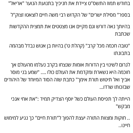
בחודש תמוז התשס"ט ציידת את חניכיך בתנועת הנוער "אריאל"
בספר" מסילת ישרים" של הקדוש רבי משה חיים לוצאטו זצוק"ל
בהיותך נאה דורש וגם מקיים אנו מצטטים את תמצית ההקדשות
שכתבת
"טובה חכמה מכל קרב" (קהלת ט') בהיות בן אנוש נבדל מבהמה
בתבונתו
לגרום לשינוי בין הדורות אומות שנצחו בקרב נעלמו מהעולם אך
חוכמה היא נשארת ומקדמת את העולם כולו …. "שמע בני מוסר
אביך ואל תיטוש תורת אימך" כתבת שזה הסוד המיוחד של היהודים
שבזכותו שרדו…
הייתה לך תפיסת העולם כשל יוסף הצדיק תמיד :"את אחי אנכי
מבקש"
.. חוקות ומצוות התורה יעצת להפוך ל"תורת חיים" כך נגיע למימוש
חיינו..