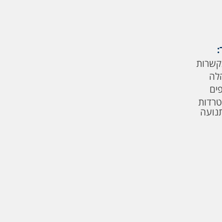
:
קשרות
לה
פים
טרדות
תנועה