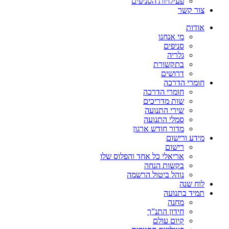
פעילויות הסניפים
צור קשר
אודות
מי אנחנו
סניפים
גלריה
בתקשורת
דרושים
חומרי הדרכה
חומרי הדרכה
שות מדריכים
שירי התנועה
סמלי התנועה
מדור חודש ארגון
מידע ורישום
רישום
אריאלי כל אחד והפלוס שלו
בקשות הנחה
נוהל ביטול הרשמה
לוח שנה
תמיד בתנועה
מחנה
חידון התנ”ך
קיום עולם