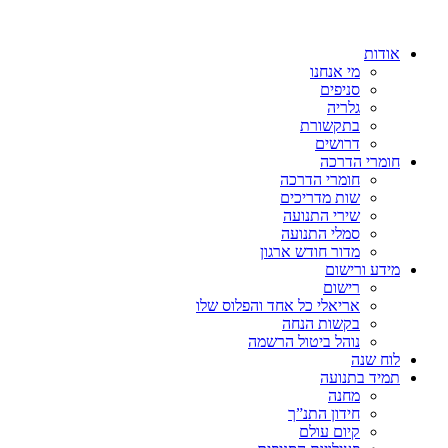
אודות
מי אנחנו
סניפים
גלריה
בתקשורת
דרושים
חומרי הדרכה
חומרי הדרכה
שות מדריכים
שירי התנועה
סמלי התנועה
מדור חודש ארגון
מידע ורישום
רישום
אריאלי כל אחד והפלוס שלו
בקשות הנחה
נוהל ביטול הרשמה
לוח שנה
תמיד בתנועה
מחנה
חידון התנ”ך
קיום עולם