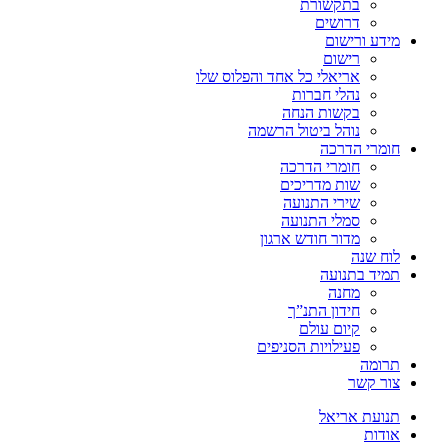
בתקשורת
דרושים
מידע ורישום
רישום
אריאלי כל אחד והפלוס שלו
נהלי חברות
בקשות הנחה
נוהל ביטול הרשמה
חומרי הדרכה
חומרי הדרכה
שות מדריכים
שירי התנועה
סמלי התנועה
מדור חודש ארגון
לוח שנה
תמיד בתנועה
מחנה
חידון התנ”ך
קיום עולם
פעילויות הסניפים
תרומה
צור קשר
תנועת אריאל
אודות