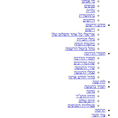
מי אנחנו
סניפים
גלריה
בתקשורת
דרושים
מידע ורישום
רישום
אריאלי כל אחד והפלוס שלו
נהלי חברות
בקשות הנחה
נוהל ביטול הרשמה
חומרי הדרכה
חומרי הדרכה
שות מדריכים
שירי התנועה
סמלי התנועה
מדור חודש ארגון
לוח שנה
תמיד בתנועה
מחנה
חידון התנ”ך
קיום עולם
פעילויות הסניפים
תרומה
צור קשר