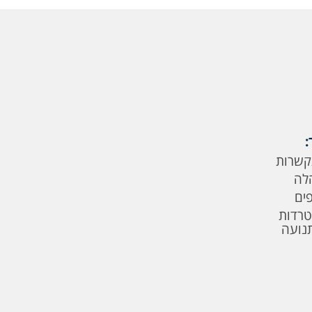
:
קשרות
לה
פים
טרדות
תנועה