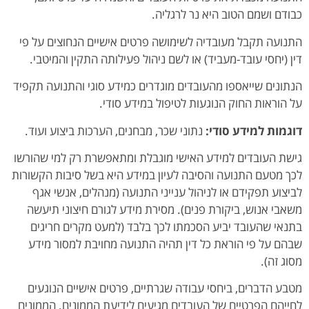
כבודם ושמם הטוב היא נר לרגליה.
התנועה תקבל מעובדיה לשימושה פרטים אישיים הנחוצים על פי
דין (יחסי עובד-מעביד) או לשם ניהול פעילותה התקין והמיטבי.
הנתונים שייאספו מהעובדים מוגדרים כמידע סוגי והתנועה תקפיד
על הוראות החוק הנוגעות לטיפול במידע סודי.
דוגמות למידע סודי:
נתוני שכר, מבחנים, הערכות ביצוע ועוד.
גישת העובדים למידע האישי מוגבלת ומתאפשרת רק למי שהורשו
לכך מטעם התנועה והסיבה לעיון במידע היא בשל סיבות הקשורות
לביצוע תפקידם או לניהול ענייני התנועה (מנהלים, אנשי אגף
משאבי אנוש, ביקורת פנים). מסירת מידע לגורם חיצוני תיעשה
בתנאי שהעובד יביע הסכמתו לכך בלבד (למעט מקרים חריגים
שבהם על פי הוראת כל דין תהיה התנועה מחויבת למסור מידע
מסוג זה).
מטבע הדברים, ביחסי עבודה שגרתיים, פרטים אישיים הנוגעים
לחייהם הפרטיים של העובדים מגיעים לידיעת הממונים. הממונים