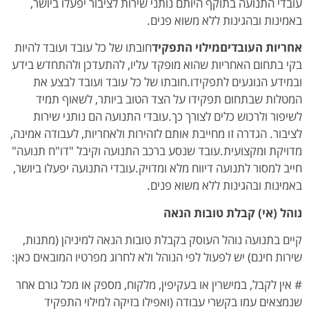
עובדי התנועה בתוקף היותם נותני שירות לציבור יפעלו ביושר,
באמינות ובהגינות ללא משוא פנים.
אחריות העובדיםמילוי התפקיד
חובתו של כל עובד ועובד להיות
בקי בתחום האחריות שהוא מופקד עליו, להתעדכן ולהתחדש בידע
ובמידע הנוגעים לתפקידו.חובתו של כל עובד ועובד לבצע את
המטלות שבתחום תפקידו על הצד הטוב ביותר, לשאוף תמיד
לשיפור ולרכוש כלים לצורך כך.עובדי התנועה הם נותני שירות
לציבור. הגדרה זו מחייבת אותם לזהירות ולאחריות, לעבודה אמינה,
מדויקת ומקצועית.עובד שנסע ברכב התנועה וקיבל "דו"ח תנועה"
חייב למסור לתנועה דיווח מלא ומדויק.עובדי התנועה יפעלו ביושר,
באמינות ובהגינות ללא משוא פנים.
נוהל (אי) קבלת טובות הנאה
קיים בתנועה נוהל העוסק בקבלת טובות הנאה למיניהן (מתנות,
שירות חינם) יש לפעול לפי הנוהל ולא לחרוג מפרטיו המובאים כאן:
# אין לקבל, במישרין או בעקיפין, מלקוח, מספק או מכל גורם אחר
שנמצאים עמו בקשרי עבודה (ואפילו בזיקה למילוי התפקיד