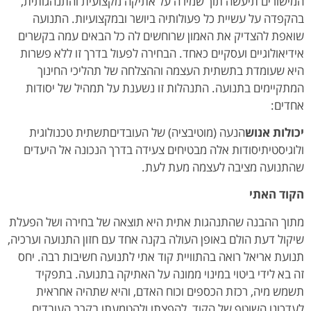
המישורים תיעשה תוך שמירה על אתיקה מקצועית והתנהגותית,
בהקפדה על עשיית כל פעולותיה ביושר ובמקצועיות. התנועה
שואפת להצדיק את האמון שרוחשים לה כל הבאים עמה בקשרים
אידיאולוגיים ועסקיים כאחד. הבחירה לפעול בדרך זו ללא פשרות
היא שעומדת בתשתית העצמה וההצלחה של תהליכי החינוך
המתקיימים בתנועה. התנהלות זו נשענת על תמהיל של יסודות
אחדים:
יכולות אנוש
הנעה (מוטיבציה) של העובדיםתשתית טכנולוגית
ולוגיסטיתיסודות אלה מבטיחים צעידה בדרך הנכונה אל היעדים
שהתנועה מציבה לעצמה מעת לעת.
הקוד האתי
מתוך ההבנה שהתנהגות אתית היא תוצאה של בחירה ושל הפעלת
שיקול דעת הולם באופן העולה בקנה אחד עם חזון התנועה וערכיה,
תנועת אריאל רואה בהתוויית קוד אתי לתנועה חשיבות רבה. יחס
זה בא לידי ביטוי במינוי ממונה על האתיקה בתנועה. בתפקיד
תשמש מיה, רכזת הכספים וכוח האדם, והיא שתהיה אחראית
לעדכונו השוטף של הקוד, להפצתו ולהטמעתו בקרב העובדים