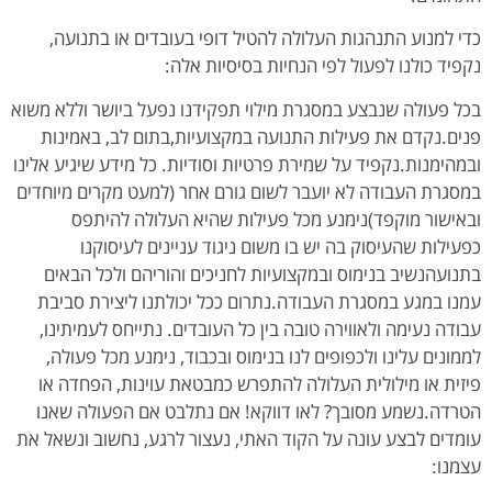
כדי למנוע התנהגות העלולה להטיל דופי בעובדים או בתנועה,
נקפיד כולנו לפעול לפי הנחיות בסיסיות אלה:
בכל פעולה שנבצע במסגרת מילוי תפקידנו נפעל ביושר וללא משוא
פנים.נקדם את פעילות התנועה במקצועיות,בתום לב, באמינות
ובמהימנות.נקפיד על שמירת פרטיות וסודיות. כל מידע שיגיע אלינו
במסגרת העבודה לא יועבר לשום גורם אחר (למעט מקרים מיוחדים
ובאישור מוקפד)נימנע מכל פעילות שהיא העלולה להיתפס
כפעילות שהעיסוק בה יש בו משום ניגוד עניינים לעיסוקנו
בתנועהנשיב בנימוס ובמקצועיות לחניכים והוריהם ולכל הבאים
עמנו במגע במסגרת העבודה.נתרום ככל יכולתנו ליצירת סביבת
עבודה נעימה ולאווירה טובה בין כל העובדים. נתייחס לעמיתינו,
לממונים עלינו ולכפופים לנו בנימוס ובכבוד, נימנע מכל פעולה,
פיזית או מילולית העלולה להתפרש כמבטאת עוינות, הפחדה או
הטרדה.נשמע מסובך? לאו דווקא! אם נתלבט אם הפעולה שאנו
עומדים לבצע עונה על הקוד האתי, נעצור לרגע, נחשוב ונשאל את
עצמנו: