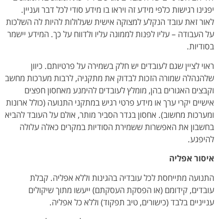
יפגינו רגישות כלפי מידע זה ויראו בו מידע סודי לכל דבר ועניין.
לאור זאת עובד הנקלע למצוקה אישית שעלולות להיות לה השלכות
על העבודה – עליו לפנות לממונה עליו ולדווח על כך. המידע יישמר
בסודיות.
ראוי לציין שגם לעובדים יש חלק בשמירה על פרטיותם. כיוון
שלהנהלה שמורה הזכות לבדוק את מתקניה, לרבות מערכות מחשב
וקבצים האגורים בהן, מומלץ לעובדים להימנע מאחסון חפצים
אישיים יקרי ערך או מידע פרטי רגיש במתקני התנועה (כולל ארונות
ומערכות מחשוב). אחסון בגדר הסביר מותר, אולם על העובד להביא
בחשבון את האפשרות ששמירת הסודיות במקרים כאלה עלולה
להיפגע.
איסור אפליה
התנועה מתייחסת לכל עובדיה בהגינות וללא אפליה. קבלת
עובדים, קידומם (או הפסקת העסקתם) ייעשו מתוך שיקולים
ענייניים בלבד (כישורים, טיב תפקוד) וללא כל אפליה.