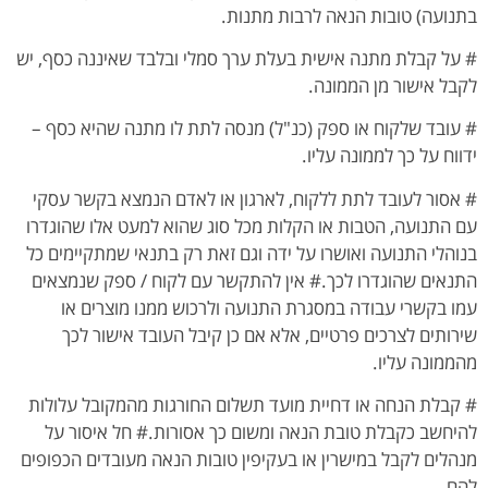
בתנועה) טובות הנאה לרבות מתנות.
# על קבלת מתנה אישית בעלת ערך סמלי ובלבד שאיננה כסף, יש
לקבל אישור מן הממונה.
# עובד שלקוח או ספק (כנ"ל) מנסה לתת לו מתנה שהיא כסף –
ידווח על כך לממונה עליו.
# אסור לעובד לתת ללקוח, לארגון או לאדם הנמצא בקשר עסקי
עם התנועה, הטבות או הקלות מכל סוג שהוא למעט אלו שהוגדרו
בנוהלי התנועה ואושרו על ידה וגם זאת רק בתנאי שמתקיימים כל
התנאים שהוגדרו לכך.# אין להתקשר עם לקוח / ספק שנמצאים
עמו בקשרי עבודה במסגרת התנועה ולרכוש ממנו מוצרים או
שירותים לצרכים פרטיים, אלא אם כן קיבל העובד אישור לכך
מהממונה עליו.
# קבלת הנחה או דחיית מועד תשלום החורגות מהמקובל עלולות
להיחשב כקבלת טובת הנאה ומשום כך אסורות.# חל איסור על
מנהלים לקבל במישרין או בעקיפין טובות הנאה מעובדים הכפופים
להם.