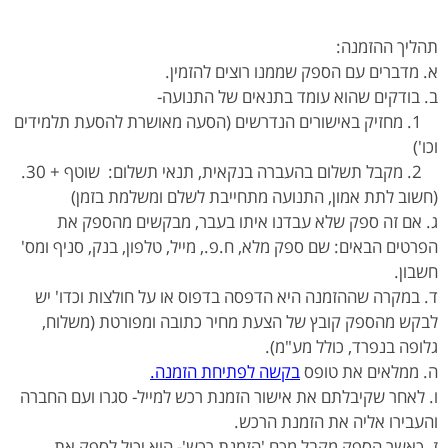
תהליך ההזמנה:
א. מדברים עם הספק שממנו רוצים להזמין.
ב. בודקים שהוא עומד בתנאים של התנועה-
1. מחזיק באישורים הנדרשים (הסעה מאושרת להסעת תלמידים
וכו')
2. מקבל תשלום בהעברה בנקאית, תנאי תשלום: שוטף + 30.
(חשוב לתת אמון, התנועה מתחייבת לשלם ומשלמת בזמן)
ג. אם זה ספק שלא עבדנו איתו בעבר, מבקשים מהספק את
הפרטים הבאים: שם ספק מלא, ח.פ., מייל, טלפון, בנק, סניף ומס'
חשבון.
ד. במקרה שההזמנה היא הדפסה בדפוס או על חולצות וכדו' יש
לבקש מהספק קובץ של הצעת מחיר כתובה ומפורטת (משלוח,
גלופה בנפרד, כולל מע"מ).
ה. ממלאים את טופס
בקשה לפתיחת הזמנה
.
ו. לאחר שקיבלתם את אישור הזמנת רכש למייל- סגרו ועם החברה
והעבירו אליה את הזמנת הרכש.
ז. כאשר הספק מקבל מכם 'הזמנת רכש'- הוא יכול לספק את