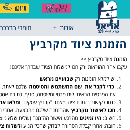
אודות
חומרי הדרכה
הזמנת ציוד מקרביץ
הזמנת ציוד מקרביץ >>
עקבו אחר ההוראות ורק חכו למשלוח הציוד שבדרך אליכם!
יש למלא הזמנות רק
שבועיים מראש
כדי לקבל את
שלכם לאתר, שלחו
שם המשתמש והסיסמה
את הפרטים הבאים: שם פרטי ומשפחה, סניף, כתובת אספקה
כנסו לקישור
הזמנת ציוד מאתר "קרביץ עסקים" ו
מלאו את
חכו לאישור
מקרביץ
שההזמנה שלכם מתבצעת.
אחרי האי
חשוב:
היו זמינים
מהרגע אישור ההזמנה (שליח שלא מוצא 
חובה: אחרי קבלת הסחורה לבדוק שהכל הגיע ו
לשלוח צי