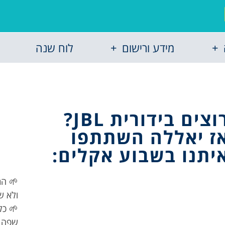
מידע ורישום
לוח שנה
וצים בידורית JBL?
ז יאללה השתתפו
יתנו בשבוע אקלים:
🌱 הת
ולא ש
🌱 כל
שפה 