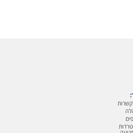
:
קשרות
לה
פים
טרדות
תנועה