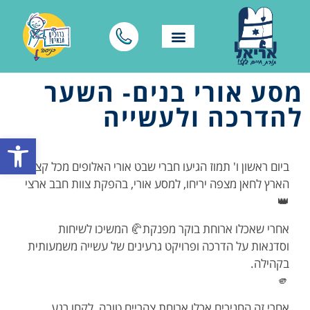
מסע אורי בנים- השער
להדרכה ולעשייה
פתח סרגל
ביום ראשון ו' תמוז הגיעו חברי שבט אורי האלופים מכל קצוות
הארץ לחאן מצפה יריחו, למסע אורי, בהפקת צוות חבב ארצי
👑
אחרי שאכלו ארוחת בוקר מפנקת🥐 המשיכו לשיחות
וסדנאות על הדרכה ופרויקט גרעינים של עשייה משמעותית
בקהילה.
🫵
אחרי זה החניכים אכלו ארוחת צהריים טובה, לקחו רגע