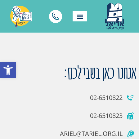
פתח סרגל
אנחנו כאן בשבילכם:
02-6510822
02-6510823
ARIEL@TARIEL.ORG.IL