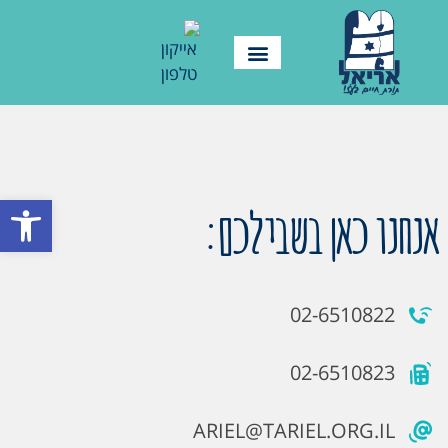
פתח סרגל
אנחנו כאן בשבילכם:
02-6510822
02-6510823
ARIEL@TARIEL.ORG.IL