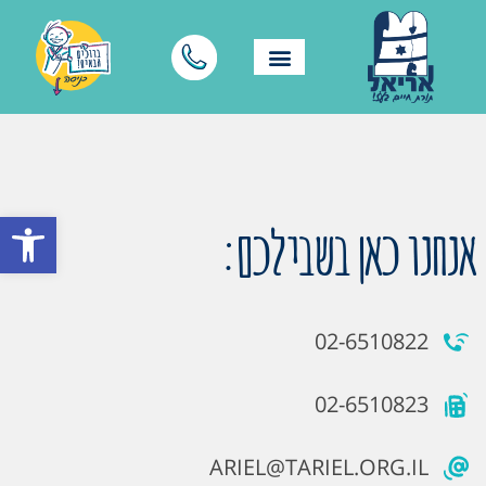
פתח סרגל
אנחנו כאן בשבילכם:
02-6510822
02-6510823
ARIEL@TARIEL.ORG.IL