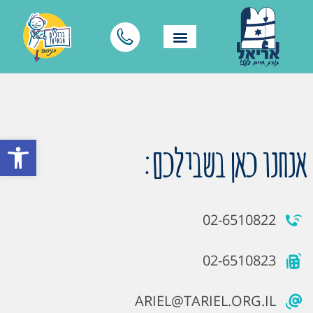
פתח סרגל
אנחנו כאן בשבילכם:
02-6510822
02-6510823
ARIEL@TARIEL.ORG.IL