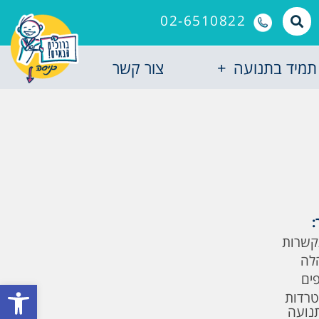
02-6510822
תמיד בתנועה
צור קשר
:
קשרות
לה
פים
פתח סרגל
טרדות
תנועה