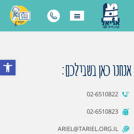
פתח סרגל
אנחנו כאן בשבילכם:
02-6510822
02-6510823
ARIEL@TARIEL.ORG.IL