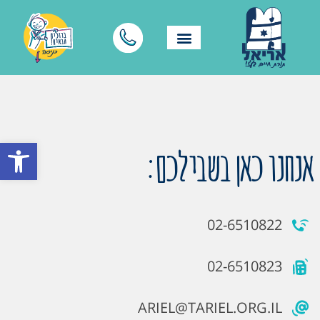
פתח סרגל
אנחנו כאן בשבילכם:
02-6510822
02-6510823
ARIEL@TARIEL.ORG.IL