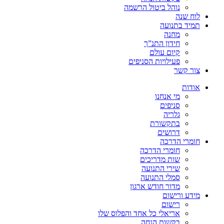
נוהל ביטול הרשמה
לוח שנה
תמיד בתנועה
מחנה
חידון התנ”ך
קיום עולם
פעילויות הסניפים
צור קשר
אודות
מי אנחנו
סניפים
גלריה
בתקשורת
דרושים
חומרי הדרכה
חומרי הדרכה
שות מדריכים
שירי התנועה
סמלי התנועה
מדור חודש ארגון
מידע ורישום
רישום
אריאלי כל אחד והפלוס שלו
בקשות הנחה