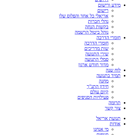
מידע ורישום
רישום
אריאלי כל אחד והפלוס שלו
נהלי חברות
בקשות הנחה
נוהל ביטול הרשמה
חומרי הדרכה
חומרי הדרכה
שות מדריכים
שירי התנועה
סמלי התנועה
מדור חודש ארגון
לוח שנה
תמיד בתנועה
מחנה
חידון התנ”ך
קיום עולם
פעילויות הסניפים
תרומה
צור קשר
תנועת אריאל
אודות
מי אנחנו
סניפים