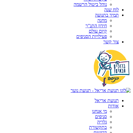
נוהל ביטול הרשמה
לוח שנה
תמיד בתנועה
מחנה
חידון התנ”ך
קיום עולם
פעילויות הסניפים
צור קשר
תנועת אריאל
אודות
מי אנחנו
סניפים
גלריה
בתקשורת
דרושים