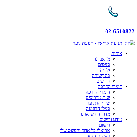
02-6510822
אודות
מי אנחנו
סניפים
גלריה
בתקשורת
דרושים
חומרי הדרכה
חומרי הדרכה
שות מדריכים
שירי התנועה
סמלי התנועה
מדור חודש ארגון
מידע ורישום
רישום
אריאלי כל אחד והפלוס שלו
בקשות הנחה