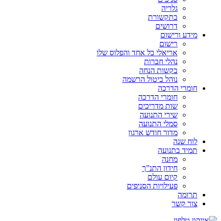
גלריה
בתקשורת
דרושים
מידע ורישום
רישום
אריאלי כל אחד והפלוס שלו
נהלי חברות
בקשות הנחה
נוהל ביטול הרשמה
חומרי הדרכה
חומרי הדרכה
שות מדריכים
שירי התנועה
סמלי התנועה
מדור חודש ארגון
לוח שנה
תמיד בתנועה
מחנה
חידון התנ”ך
קיום עולם
פעילויות הסניפים
תרומה
צור קשר