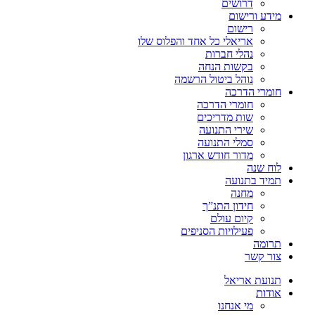
דרושים
מידע ורישום
רישום
אריאלי כל אחד והפלוס שלו
נהלי חברות
בקשות הנחה
נוהל ביטול הרשמה
חומרי הדרכה
חומרי הדרכה
שות מדריכים
שירי התנועה
סמלי התנועה
מדור חודש ארגון
לוח שנה
תמיד בתנועה
מחנה
חידון התנ”ך
קיום עולם
פעילויות הסניפים
תרומה
צור קשר
תנועת אריאל
אודות
מי אנחנו