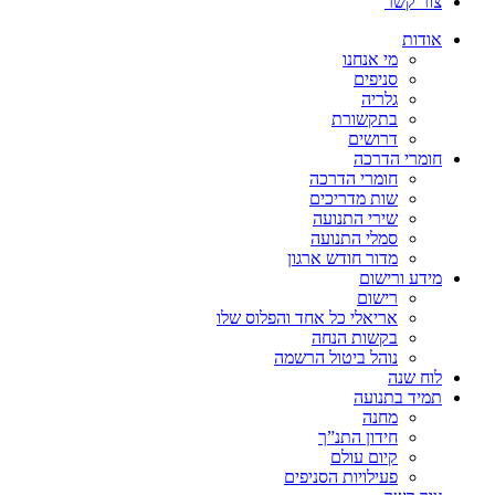
צור קשר
אודות
מי אנחנו
סניפים
גלריה
בתקשורת
דרושים
חומרי הדרכה
חומרי הדרכה
שות מדריכים
שירי התנועה
סמלי התנועה
מדור חודש ארגון
מידע ורישום
רישום
אריאלי כל אחד והפלוס שלו
בקשות הנחה
נוהל ביטול הרשמה
לוח שנה
תמיד בתנועה
מחנה
חידון התנ”ך
קיום עולם
פעילויות הסניפים