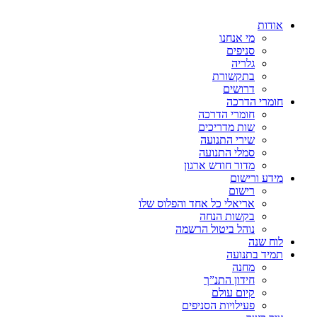
אודות
מי אנחנו
סניפים
גלריה
בתקשורת
דרושים
חומרי הדרכה
חומרי הדרכה
שות מדריכים
שירי התנועה
סמלי התנועה
מדור חודש ארגון
מידע ורישום
רישום
אריאלי כל אחד והפלוס שלו
בקשות הנחה
נוהל ביטול הרשמה
לוח שנה
תמיד בתנועה
מחנה
חידון התנ”ך
קיום עולם
פעילויות הסניפים