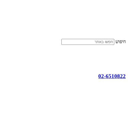
דלג
לתוכן
חיפוש
02-6510822