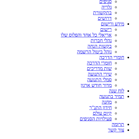
סניפים
גלריה
בתקשורת
דרושים
מידע ורישום
רישום
אריאלי כל אחד והפלוס שלו
נהלי חברות
בקשות הנחה
נוהל ביטול הרשמה
חומרי הדרכה
חומרי הדרכה
שות מדריכים
שירי התנועה
סמלי התנועה
מדור חודש ארגון
לוח שנה
תמיד בתנועה
מחנה
חידון התנ”ך
קיום עולם
פעילויות הסניפים
תרומה
צור קשר