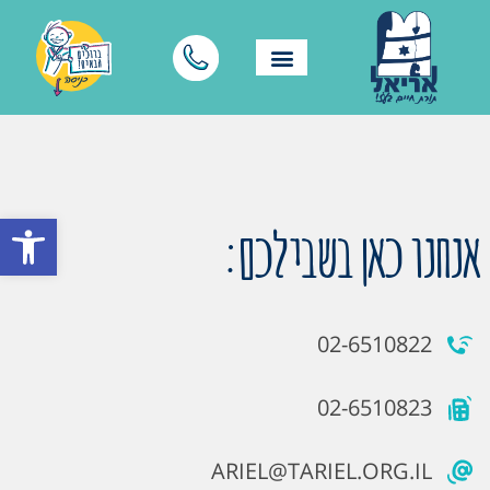
פתח סרגל
אנחנו כאן בשבילכם:
02-6510822
02-6510823
ARIEL@TARIEL.ORG.IL