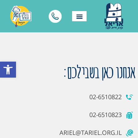
פתח סרגל
אנחנו כאן בשבילכם:
02-6510822
02-6510823
ARIEL@TARIEL.ORG.IL