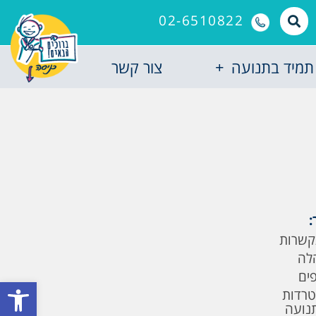
02-6510822
תמיד בתנועה
צור קשר
:
קשרות
לה
פים
פתח סרגל
טרדות
תנועה