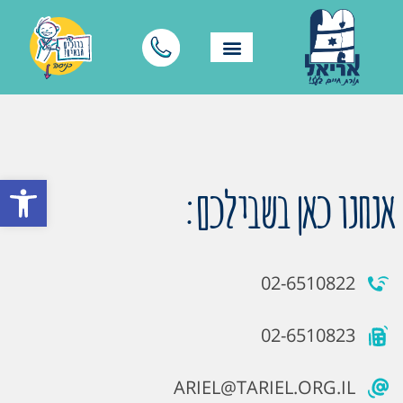
פתח סרגל
אנחנו כאן בשבילכם:
02-6510822
02-6510823
ARIEL@TARIEL.ORG.IL