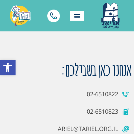
פתח סרגל
אנחנו כאן בשבילכם:
02-6510822
02-6510823
ARIEL@TARIEL.ORG.IL