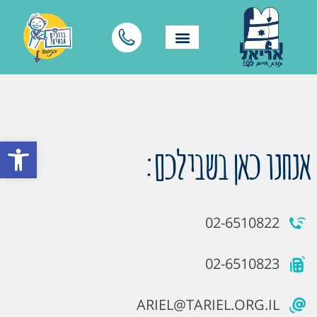
פתח סרגל
אנחנו כאן בשבילכם:
02-6510822
02-6510823
ARIEL@TARIEL.ORG.IL