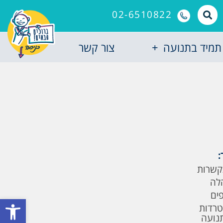
02-6510822
תמיד בתנועה
צור קשר
:
קשרות
לה
פים
פתח סרגל
טרדות
תנועה