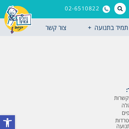
02-6510822
תמיד בתנועה
צור קשר
:
קשרות
לה
פים
פתח סרגל
טרדות
תנועה