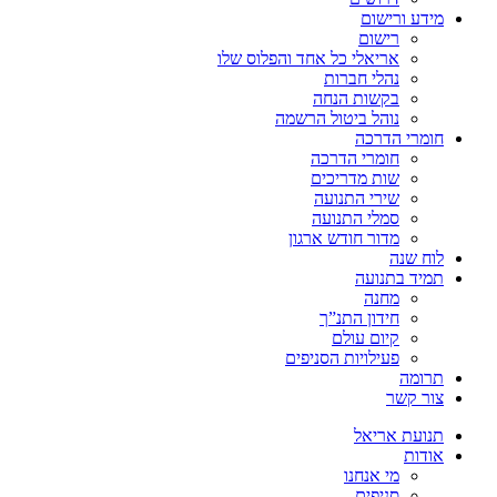
מידע ורישום
רישום
אריאלי כל אחד והפלוס שלו
נהלי חברות
בקשות הנחה
נוהל ביטול הרשמה
חומרי הדרכה
חומרי הדרכה
שות מדריכים
שירי התנועה
סמלי התנועה
מדור חודש ארגון
לוח שנה
תמיד בתנועה
מחנה
חידון התנ”ך
קיום עולם
פעילויות הסניפים
תרומה
צור קשר
תנועת אריאל
אודות
מי אנחנו
סניפים