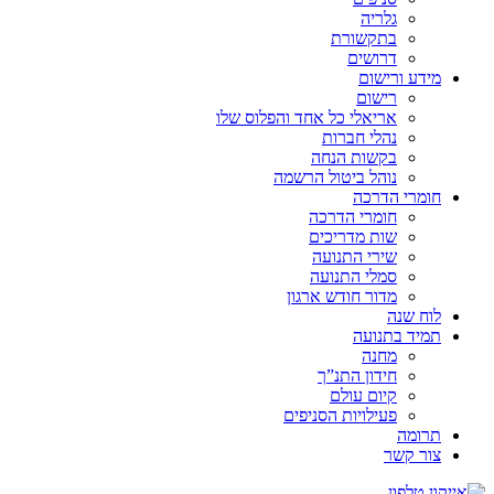
גלריה
בתקשורת
דרושים
מידע ורישום
רישום
אריאלי כל אחד והפלוס שלו
נהלי חברות
בקשות הנחה
נוהל ביטול הרשמה
חומרי הדרכה
חומרי הדרכה
שות מדריכים
שירי התנועה
סמלי התנועה
מדור חודש ארגון
לוח שנה
תמיד בתנועה
מחנה
חידון התנ”ך
קיום עולם
פעילויות הסניפים
תרומה
צור קשר