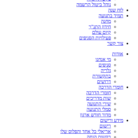
נוהל ביטול הרשמה
לוח שנה
תמיד בתנועה
מחנה
חידון התנ”ך
קיום עולם
פעילויות הסניפים
צור קשר
אודות
מי אנחנו
סניפים
גלריה
בתקשורת
דרושים
חומרי הדרכה
חומרי הדרכה
שות מדריכים
שירי התנועה
סמלי התנועה
מדור חודש ארגון
מידע ורישום
רישום
אריאלי כל אחד והפלוס שלו
בקשות הנחה