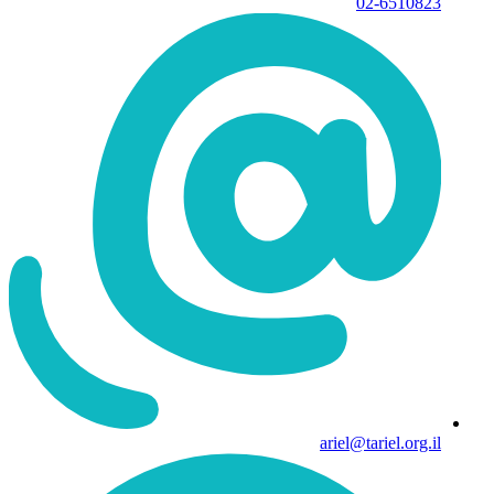
02-6510823
ariel@tariel.org.il