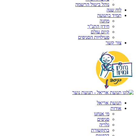
נוהל ביטול הרשמה
לוח שנה
תמיד בתנועה
מחנה
חידון התנ”ך
קיום עולם
פעילויות הסניפים
צור קשר
תנועת אריאל
אודות
מי אנחנו
סניפים
גלריה
בתקשורת
דרושים