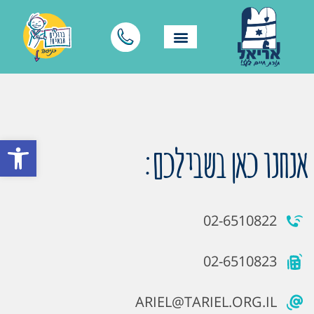
פתח סרגל
אנחנו כאן בשבילכם:
02-6510822
02-6510823
ARIEL@TARIEL.ORG.IL