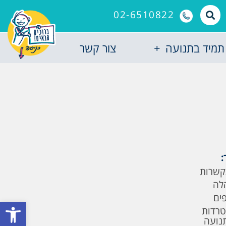
02-6510822
תמיד בתנועה
צור קשר
:
קשרות
לה
פים
פתח סרגל
טרדות
תנועה