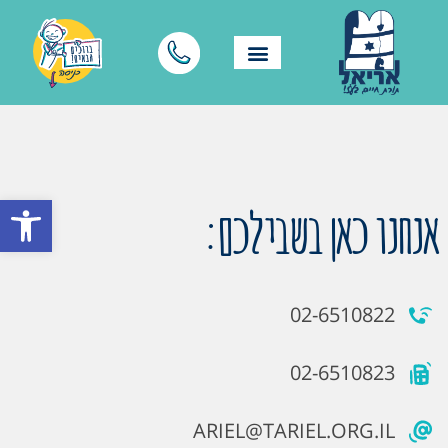
פתח סרגל
אנחנו כאן בשבילכם:
02-6510822
02-6510823
ARIEL@TARIEL.ORG.IL