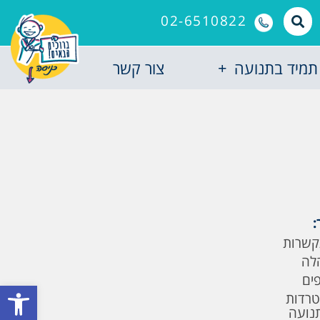
02-6510822
תמיד בתנועה
צור קשר
:
קשרות
לה
פים
פתח סרגל
טרדות
תנועה