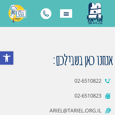
פתח סרגל
אנחנו כאן בשבילכם:
02-6510822
02-6510823
ARIEL@TARIEL.ORG.IL