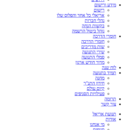
מידע ורישום
רישום
אריאלי כל אחד והפלוס שלו
נהלי חברות
בקשות הנחה
נוהל ביטול הרשמה
חומרי הדרכה
חומרי הדרכה
שות מדריכים
שירי התנועה
סמלי התנועה
מדור חודש ארגון
לוח שנה
תמיד בתנועה
מחנה
חידון התנ”ך
קיום עולם
פעילויות הסניפים
תרומה
צור קשר
תנועת אריאל
אודות
מי אנחנו
סניפים