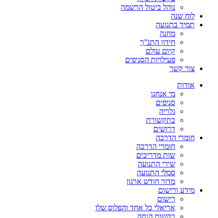
נוהל ביטול הרשמה
לוח שנה
תמיד בתנועה
מחנה
חידון התנ”ך
קיום עולם
פעילויות הסניפים
צור קשר
אודות
מי אנחנו
סניפים
גלריה
בתקשורת
דרושים
חומרי הדרכה
חומרי הדרכה
שות מדריכים
שירי התנועה
סמלי התנועה
מדור חודש ארגון
מידע ורישום
רישום
אריאלי כל אחד והפלוס שלו
בקשות הנחה