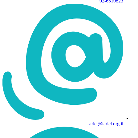
02-6510823
ariel@tariel.org.il