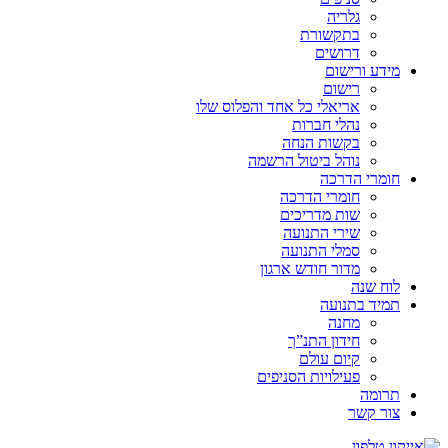
גלריה
בתקשורת
דרושים
מידע ורישום
רישום
אריאלי כל אחד והפלוס שלו
נהלי חברות
בקשות הנחה
נוהל ביטול הרשמה
חומרי הדרכה
חומרי הדרכה
שות מדריכים
שירי התנועה
סמלי התנועה
מדור חודש ארגון
לוח שנה
תמיד בתנועה
מחנה
חידון התנ”ך
קיום עולם
פעילויות הסניפים
תרומה
צור קשר