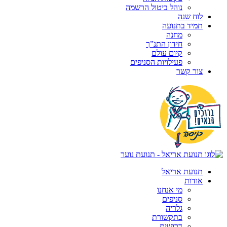
נוהל ביטול הרשמה
לוח שנה
תמיד בתנועה
מחנה
חידון התנ”ך
קיום עולם
פעילויות הסניפים
צור קשר
תנועת אריאל
אודות
מי אנחנו
סניפים
גלריה
בתקשורת
דרושים