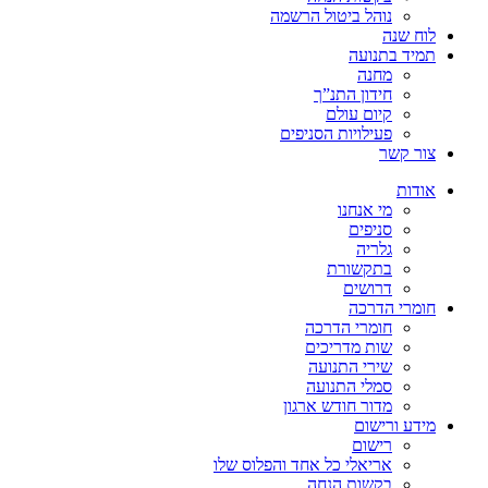
נוהל ביטול הרשמה
לוח שנה
תמיד בתנועה
מחנה
חידון התנ”ך
קיום עולם
פעילויות הסניפים
צור קשר
אודות
מי אנחנו
סניפים
גלריה
בתקשורת
דרושים
חומרי הדרכה
חומרי הדרכה
שות מדריכים
שירי התנועה
סמלי התנועה
מדור חודש ארגון
מידע ורישום
רישום
אריאלי כל אחד והפלוס שלו
בקשות הנחה