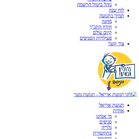
נוהל ביטול הרשמה
לוח שנה
תמיד בתנועה
מחנה
חידון התנ”ך
קיום עולם
פעילויות הסניפים
צור קשר
תנועת אריאל
אודות
מי אנחנו
סניפים
גלריה
בתקשורת
דרושים