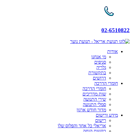
02-6510822
אודות
מי אנחנו
סניפים
גלריה
בתקשורת
דרושים
חומרי הדרכה
חומרי הדרכה
שות מדריכים
שירי התנועה
סמלי התנועה
מדור חודש ארגון
מידע ורישום
רישום
אריאלי כל אחד והפלוס שלו
בקשות הנחה