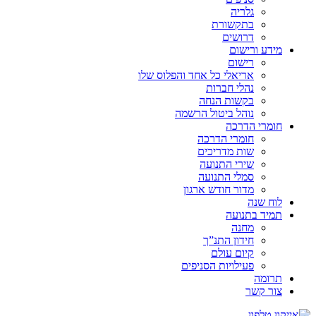
גלריה
בתקשורת
דרושים
מידע ורישום
רישום
אריאלי כל אחד והפלוס שלו
נהלי חברות
בקשות הנחה
נוהל ביטול הרשמה
חומרי הדרכה
חומרי הדרכה
שות מדריכים
שירי התנועה
סמלי התנועה
מדור חודש ארגון
לוח שנה
תמיד בתנועה
מחנה
חידון התנ”ך
קיום עולם
פעילויות הסניפים
תרומה
צור קשר