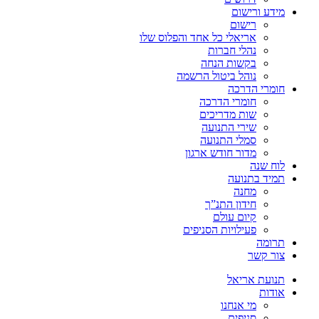
מידע ורישום
רישום
אריאלי כל אחד והפלוס שלו
נהלי חברות
בקשות הנחה
נוהל ביטול הרשמה
חומרי הדרכה
חומרי הדרכה
שות מדריכים
שירי התנועה
סמלי התנועה
מדור חודש ארגון
לוח שנה
תמיד בתנועה
מחנה
חידון התנ”ך
קיום עולם
פעילויות הסניפים
תרומה
צור קשר
תנועת אריאל
אודות
מי אנחנו
סניפים