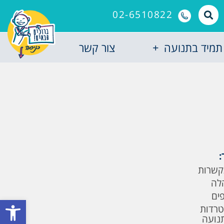
02-6510822
תמיד בתנועה
צור קשר
:
קשרות
לה
פים
פתח סרגל
טרדות
תנועה