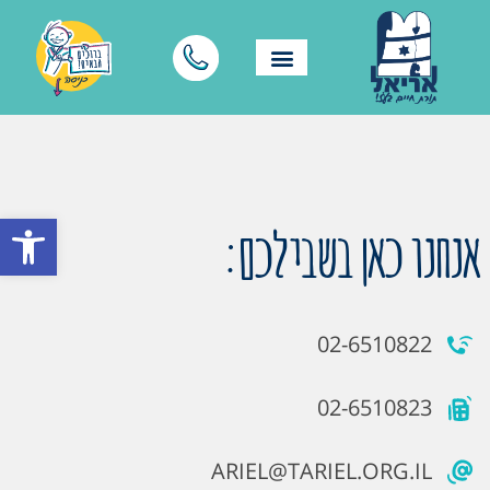
פתח סרגל
אנחנו כאן בשבילכם:
02-6510822
02-6510823
ARIEL@TARIEL.ORG.IL