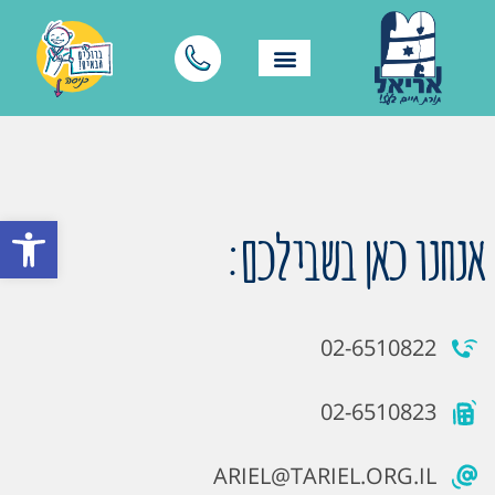
פתח סרגל
אנחנו כאן בשבילכם:
02-6510822
02-6510823
ARIEL@TARIEL.ORG.IL