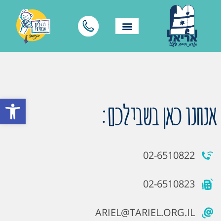
פתח סרגל
אנחנו כאן בשבילכם:
02-6510822
02-6510823
ARIEL@TARIEL.ORG.IL