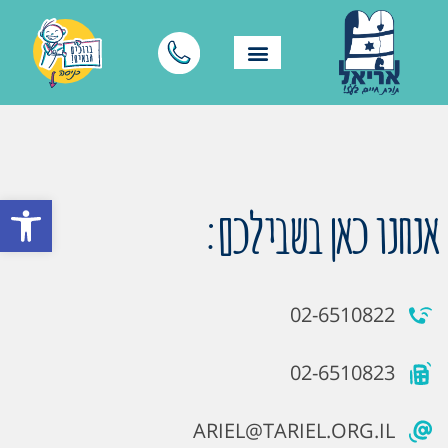
פתח סרגל
אנחנו כאן בשבילכם:
02-6510822
02-6510823
ARIEL@TARIEL.ORG.IL