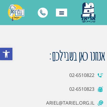
פתח סרגל
אנחנו כאן בשבילכם:
02-6510822
02-6510823
ARIEL@TARIEL.ORG.IL