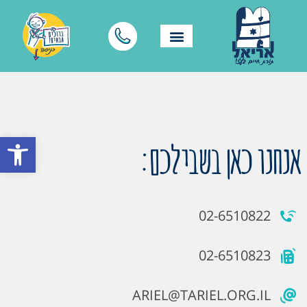
פתח סרגל
אנחנו כאן בשבילכם:
02-6510822
02-6510823
ARIEL@TARIEL.ORG.IL