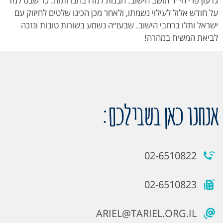
גדעון פרי הי״ד תושב הישוב. הבנות למדו בחברותות. כל שבט למד
על חודש אלול לעילוי נשמתו, ולאחר מכן הכינו שלטים לחיזוק עם
ישראל ותלו ברחבי הישוב. שבעז״ה נשמע בשורות טובות ונזכה
לביאת המשיח במהרה!
אנחנו כאן בשבילכם:
02-6510822
02-6510823
ARIEL@TARIEL.ORG.IL