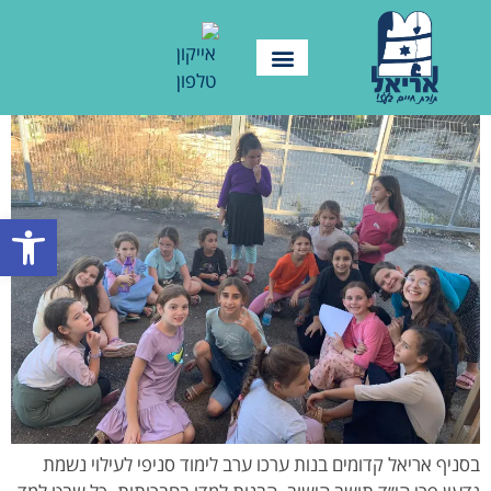
פתח סרגל
בסניף אריאל קדומים בנות ערכו ערב לימוד סניפי לעילוי נשמת