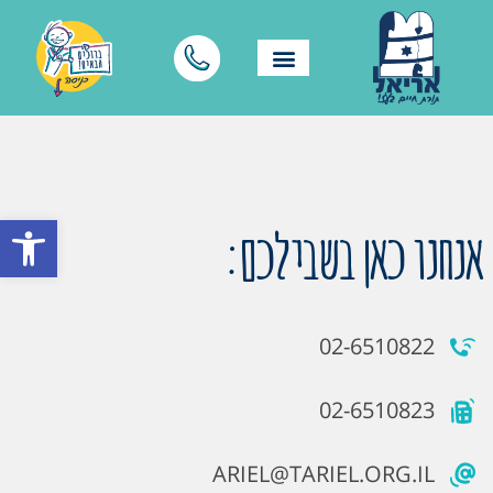
פתח סרגל
אנחנו כאן בשבילכם:
02-6510822
02-6510823
ARIEL@TARIEL.ORG.IL