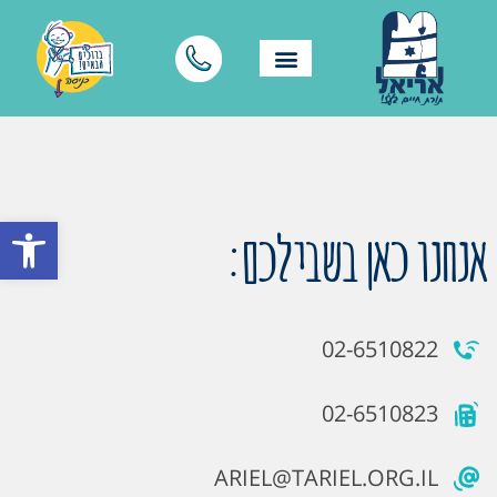
פתח סרגל
אנחנו כאן בשבילכם:
02-6510822
02-6510823
ARIEL@TARIEL.ORG.IL