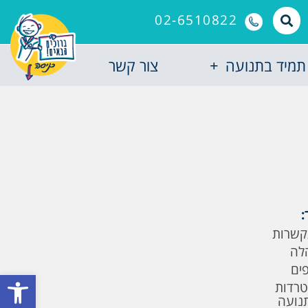
02-6510822
תמיד בתנועה
צור קשר
:
קשרות
לה
פים
פתח סרגל
טרדות
תנועה