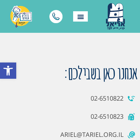
פתח סרגל
אנחנו כאן בשבילכם:
02-6510822
02-6510823
ARIEL@TARIEL.ORG.IL